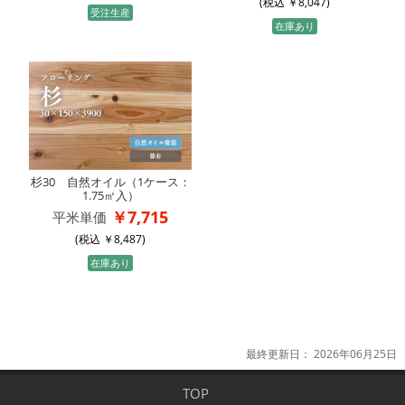
(税込
8,047
)
受注生産
在庫あり
杉30 自然オイル（1ケース：
1.75㎡入）
7,715
平米単価
(税込
8,487
)
在庫あり
最終更新日：
2026年06月25日
TOP