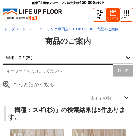
78
450,000
創業
周年
フローリング販売実績
㎡以上
メニュー
TEL
サンプル
トップページ
フローリング専門店LIFE UP FLOOR｜商品のご案内
商品のご案内
検索
もっと細かく絞る
「樹種：スギ(杉)」の検索結果は5件ありま
す。