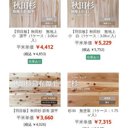
【羽目板】秋田杉 無地上
【羽目板】秋田杉 無地上
小 源平（1ケース：3.06㎡
小 白（1ケース：3.06㎡入）
入）
5,229
平米単価
4,412
平米単価
(税込
5,752
)
(税込
4,853
)
在庫あり
在庫あり
【羽目板】秋田杉 節有 源平
杉30 無塗装（1ケース：1.75
㎡入）
3,660
平米単価
7,315
平米単価
(税込
4,026
)