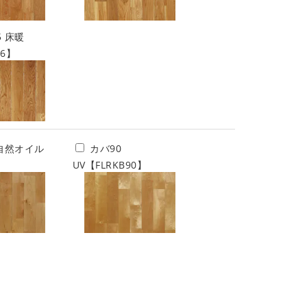
5 床暖
76】
 自然オイル
カバ90
】
UV【FLRKB90】