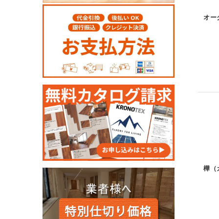
オー
樺（