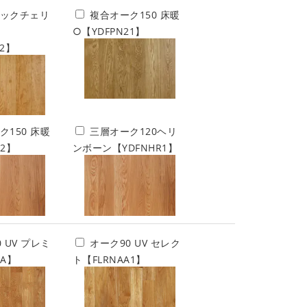
ックチェリ
複合オーク150 床暖
○【YDFPN21】
22】
ク150 床暖
三層オーク120ヘリ
52】
ンボーン【YDFNHR1】
 UV プレミ
オーク90 UV セレク
RA】
ト【FLRNAA1】