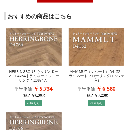
おすすめの商品はこちら
HERRINGBONE（ヘリンボー
MAMMUT（マムート）D4152｜
ン）D4764｜ラミネートフロー
ラミネートフローリング(1.387㎡
リング(1.238㎡入)
入)
5,734
6,580
平米単価
平米単価
(税込
6,307
)
(税込
7,238
)
在庫あり
在庫あり