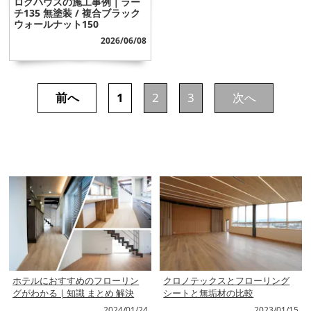
ログハウスの施工事例｜ラー
チ135 無塗装 / 複合ブラック
ウォールナット150
2026/06/08
前へ
1
2
3
次へ
ホテルにおすすめのフローリン
クロノテックスとフローリング
グがわかる | 知識 まとめ 解決
シートと無垢材の比較
2024/01/24
2023/01/15