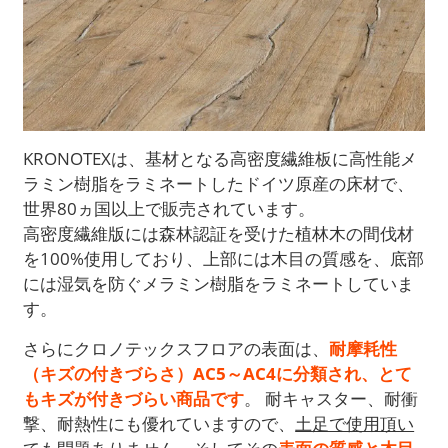
KRONOTEXは、基材となる高密度繊維板に高性能メ
ラミン樹脂をラミネートしたドイツ原産の床材で、
世界80ヵ国以上で販売されています。
高密度繊維版には森林認証を受けた植林木の間伐材
を100%使用しており、上部には木目の質感を、底部
には湿気を防ぐメラミン樹脂をラミネートしていま
す。
さらにクロノテックスフロアの表面は、
耐摩耗性
（キズの付きづらさ）AC5～AC4に分類され、とて
もキズが付きづらい商品です
。 耐キャスター、耐衝
撃、耐熱性にも優れていますので、
土足で使用頂い