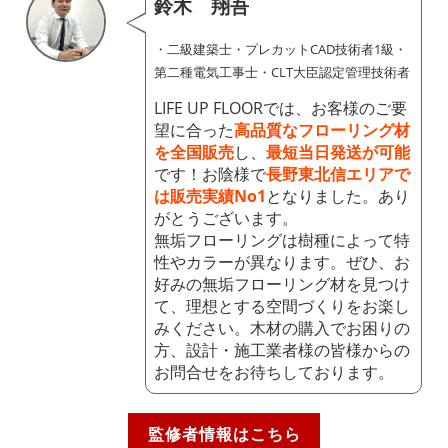
鈴木 翔吾
・二級建築士・プレカットCAD技術者1級・
第二種電気工事士・CLT大臣認定管理技術者
LIFE UP FLOORでは、お客様のご要
望に合った
高品質なフローリング材
を全国販売
し、
最短当日発送が可能
です！お陰様で
長野東北信エリアで
は販売実績No1
となりました。あり
がとうございます。
無垢フローリングは樹種によって特
性やカラーが異なります。ぜひ、お
好みの無垢フローリング材を見つけ
て、理想とする空間づくりをお楽し
みください。木材の購入でお困りの
方、設計・施工業者様の皆様からの
お問合せをお待ちしております。
監修者情報はこちら