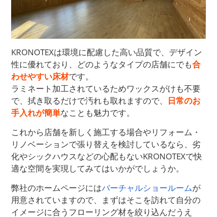
KRONOTEXは環境に配慮した高い品質で、デザイン
性に優れており、どのようなタイプの店舗にでも
合
わせやすい床材
です。
ラミネート加工されているためワックスがけも不要
で、拭き取るだけで汚れも取れますので、
日常のお
手入れが簡単
なことも魅力です。
これから店舗を新しく施工する場合やリフォーム・
リノベーションで張り替えを検討しているなら、劣
化やシックハウスなどの心配もないKRONOTEXで快
適な空間を実現してみてはいかがでしょうか。
弊社のホームページには
バーチャルショールーム
が
用意されていますので、まずはそこを訪れて自分の
イメージに合うフローリング材を絞り込んだうえ