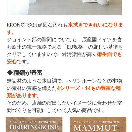
KRONOTEXは頑固な汚れも
水拭きできれいになりま
す
。
ジョイント部の隙間についても、原産国ドイツを含
む欧州の統一規格である「EU規格」の厳しい基準を
クリアしていますので、対汚染性が高く
衛生面でも
安心
です。
◆種類が豊富
無垢材のような木目調で、ヘリンボーンなどの本物
の素材の質感を備えた
4シリーズ・14もの豊富な種
類があります
。
そのため、店舗の演出したいイメージに合わせた空
間づくりを可能にしていて人気の商品です。