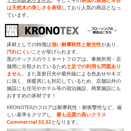
ても問題ありません
。そしてその
表面の質感と木目
は天然木の美しさを表現
しており人気の商品となっ
ています。
床材としての特徴は
強い耐摩耗性と耐光性
があり、
汚れにくい
ことが挙げられます。
黒のテックスのラミネートフロアは、事務所用・店
舗用に分類されているため
土足での利用も問題あり
ません
。また直射日光や紫外線による色あせやキズ
に強く、床暖房にも対応しているため、店舗以外の
施設にも住宅やホテル等の宿泊施設、商業施設にも
おすすめの床材です！
KRONOTEXのフロアは耐摩耗性・耐衝撃性など、厳
しい基準をクリアし、
最も品質の高いクラス
Commercial 33,32
となります。