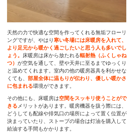
天然の力で快適な空間を作ってくれる無垢フローリ
ングですが、やはり
寒い冬場には床暖房を入れて、
より足元から暖かく過ごしたいと思う人も多いでし
ょう。
床暖房は床から放たれる
輻射熱（ふくしゃね
つ）
が空気を通して、壁や天井に至るまでゆっくり
と温めてくれます。室内の他の暖房器具を利かせな
くても、
部屋全体に温もりが伝わり、優しい暖かさ
に包まれる
環境ができます。
その他にも、床暖房は
空間をスッキリ使うことがで
きる
メリットがあります。暖房機器を扱う際には、
どうしても配線や排気口の場所によって置く位置が
決まっていたり、ストーブの場合は灯油を購入して
給油する手間もかかります。