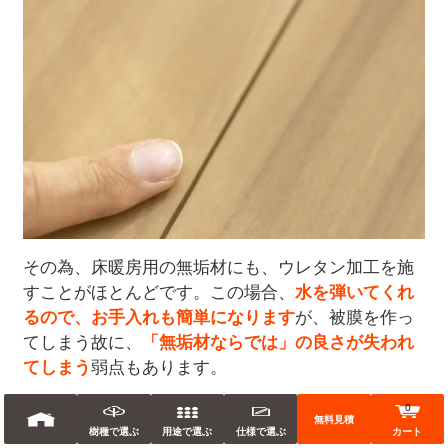
その為、床暖房用の無垢材にも、ウレタン加工を施
すことがほとんどです。この場合、
水を弾いてくれ
るので、お手入れも簡単になります
が、被膜を作っ
てしまう故に、
「無垢材ならでは」の良さが失われ
てしまう
弱点もあります。
やはり、無垢材には、自然の質感や調湿効果を失う
0
無料見積
ことなく保てる、
浸透系のオイル
がおすすめです。
樹種で選ぶ
用途で選ぶ
仕様で選ぶ
カート