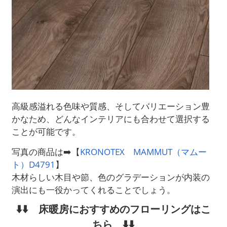
高級感溢れる色味や質感、そしてバリエーション豊
かなため、どんなインテリアにも合わせて選択する
ことが可能です。
写真の商品は➡️【
KRONOTEX MAMMUT（マムー
ト）D4791
】
木材らしい木目や節、色のグラデーションが内装の
演出にも一役かってくれることでしょう。
⬇️⬇️ 床暖房におすすめのフローリングはこ
ちら ⬇️⬇️