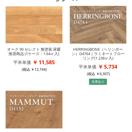
オーク 90 セレクト 無塗装 床暖
HERRINGBONE（ヘリンボー
推奨商品 (1ケース：1.64㎡入)
ン）D4764｜ラミネートフロー
リング(1.238㎡入)
11,585
平米単価
5,734
平米単価
(税込
12,744
)
(税込
6,307
)
在庫あり