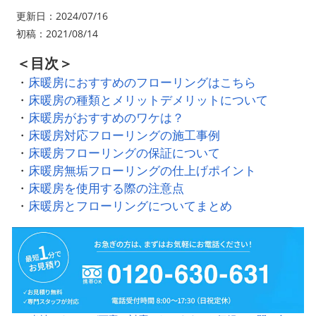
更新日：2024/07/16
初稿：2021/08/14
＜目次＞
・
床暖房におすすめのフローリングはこちら
・
床暖房の種類とメリットデメリットについて
・
床暖房がおすすめのワケは？
・
床暖房対応フローリングの施工事例
・
床暖房フローリングの保証について
・
床暖房無垢フローリングの仕上げポイント
・
床暖房を使用する際の注意点
・
床暖房とフローリングについてまとめ