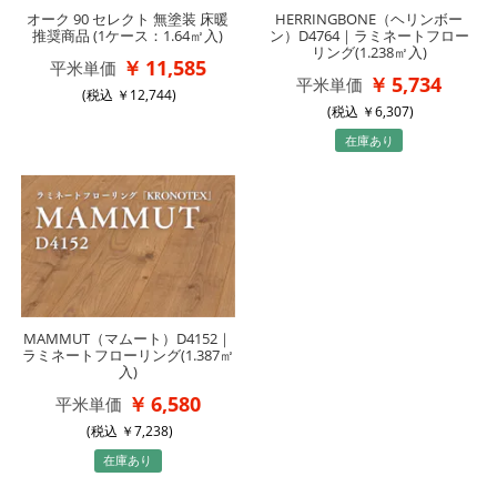
オーク 90 セレクト 無塗装 床暖
HERRINGBONE（ヘリンボー
推奨商品 (1ケース：1.64㎡入)
ン）D4764｜ラミネートフロー
リング(1.238㎡入)
11,585
平米単価
5,734
平米単価
(税込
12,744
)
(税込
6,307
)
在庫あり
MAMMUT（マムート）D4152｜
ラミネートフローリング(1.387㎡
入)
6,580
平米単価
(税込
7,238
)
在庫あり