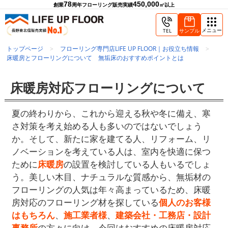
78
450,000
創業
周年
フローリング販売実績
㎡以上
メニュー
TEL
サンプル
トップページ
フローリング専門店LIFE UP FLOOR｜お役立ち情報
床暖房とフローリングについて 無垢床のおすすめポイントとは
床暖房対応フローリングについて
夏の終わりから、これから迎える秋や冬に備え、寒
さ対策を考え始める人も多いのではないでしょう
か。そして、新たに家を建てる人、リフォーム、リ
ノベーションを考えている人は、室内を快適に保つ
ために
床暖房
の設置を検討している人もいるでしょ
う。美しい木目、ナチュラルな質感から、無垢材の
フローリングの人気は年々高まっているため、床暖
房対応のフローリング材を探している
個人のお客様
はもちろん
、
施工業者様
、
建築会社・工務店・設計
事務所
の方々に向け、今回はおすすめの床暖房対応