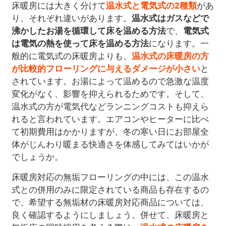
床暖房には大きく分けて
温水式と電気式の2種類
があ
り、それぞれ違いがあります。
温水式はガスなどで
沸かしたお湯を循環して床を温める方法
で、
電気式
は電気の熱を使って床を温める方法
になります。一
般的に電気式の床暖房よりも、
温水式の床暖房の方
が比較的フローリングに与えるダメージが小さい
と
されています。お湯によって温めるので急激な温度
変化がなく、影響を抑えられるためです。そして、
温水式の方が電気代などランニングコストも抑えら
れると言われています。エアコンやヒーターに比べ
て初期費用はかかりますが、冬の寒い日にお部屋全
体がじんわり暖まる快適さを体感してみてはいかが
でしょうか。
床暖房対応の無垢フローリングの中には、この温水
式との併用のみに限定されている商品も存在するの
で、希望する無垢材の床暖房対応商品については、
良く確認するようにしましょう。併せて、床暖房と