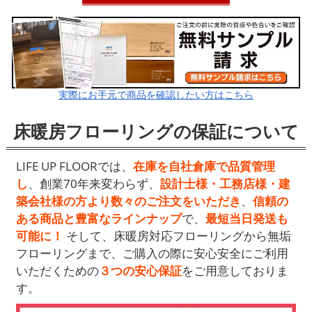
実際にお手元で商品を確認したい方はこちら
床暖房フローリングの保証について
LIFE UP FLOORでは、
在庫を自社倉庫で品質管理
し
、創業70年来変わらず、
設計士様・工務店様・建
築会社様の方より数々のご注文を
いただき
、
信頼の
ある商品と豊富なラインナップ
で、
最短当日発送も
可能に！
そして、床暖房対応フローリングから無垢
フローリングまで、ご購入の際に安心安全にご利用
いただくための
３つの安心保証
をご用意しておりま
す。​