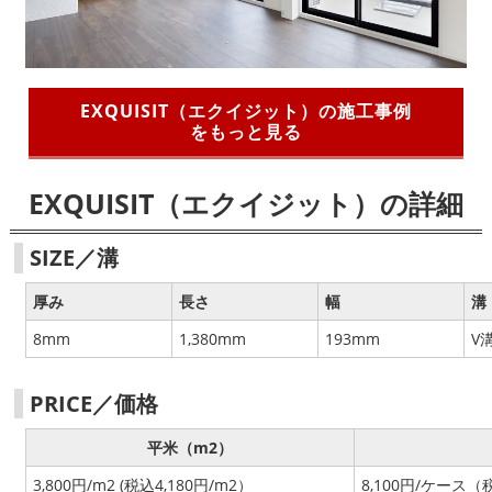
EXQUISIT（エクイジット）の施工事例
をもっと見る
EXQUISIT（エクイジット）の詳細
SIZE／溝
厚み
長さ
幅
溝
8mm
1,380mm
193mm
V
PRICE／価格
平米（m2）
3,800円/m2 (税込4,180円/m2）
8,100円/ケース（税