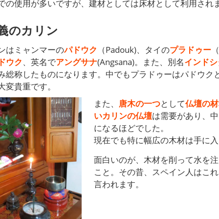
での使用が多いですが、建材としては床材として利用され
義のカリン
ンはミャンマーの
パドウク
（Padouk)、タイの
プラドゥー
（
ドウク
、英名で
アングサナ
(Angsana)。また、別名
インドシ
み総称したものになります。中でもプラドゥーはパドウク
大変貴重です。
また、
唐木の一つ
として
仏壇の材
いカリンの仏壇
は需要があり、中
になるほどでした。
現在でも特に幅広の木材は手に入
面白いのが、木材を削って水を注
こと。その昔、スペイン人はこれ
言われます。