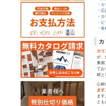
・カ
・広
・カ
・ピ
・各
カ
カリ
が、
東南
てお
材と
心材
ます
ます
とも