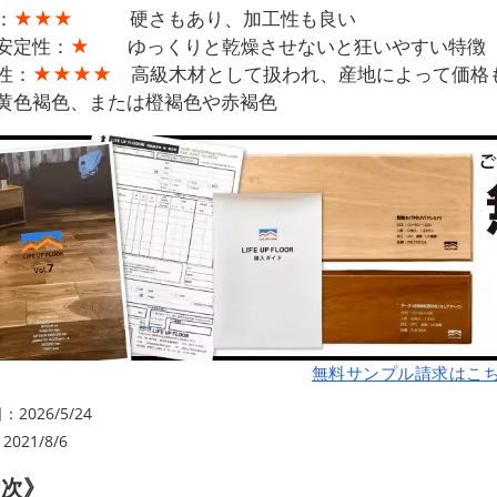
：
★★★
硬さもあり、加工性も良い
安定性：
★
ゆっくりと乾燥させないと狂いやすい特徴
性：
★★★★
高級木材として扱われ、産地によって価格
黄色褐色、または橙褐色や赤褐色
無料サンプル請求はこ
2026/5/24
021/8/6
目次》