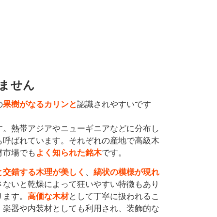
ません
の
果樹がなるカリンと
認識されやすいです
す。熱帯アジアやニューギニアなどに分布し
も呼ばれています。それぞれの産地で高級木
材市場でも
よく知られた銘木
です。
と交錯する木理が美しく
、
縞状の模様が現れ
さないと乾燥によって狂いやすい特徴もあり
ります。
高価な木材
として丁寧に扱われるこ
、楽器や内装材としても利用され、装飾的な