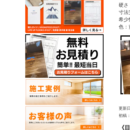
硬さ
寸法
希少
色：
更新日：
初稿：2
《