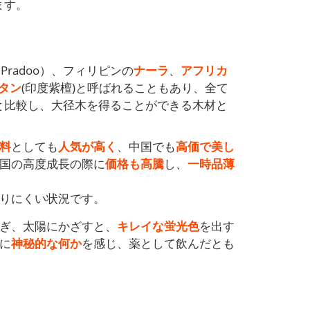
ます。
Pradoo）、フィリピンの
ナーラ
、
アフリカ
タン
(印度紫檀)と呼ばれることもあり、全て
と比較し、大径木を得ることができる木材と
料
としても
人気が高く
、中国でも
高価で美し
国の高度成長の際に
価格も高騰
し、
一時品薄
りにくい状況です。
ぎ、太陽にかざすと、
キレイな蛍光色
を出す
に
神秘的な何か
を感じ、薬として飲んだとも