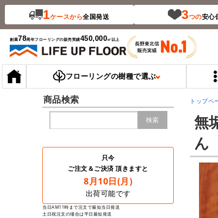
1
3
ケース
から
全国発送
つの
安心
78
450,000
創業
周年
フローリングの販売実績
㎡以上
フローリングの樹種で選ぶ
商品検索
トップペ
無
検索
ん
只今
ご注文＆ご決済 頂きますと
8月10日(月)
出荷可能です
当日AM11時まで注文で最短当日発送
土日祝注文の場合は平日最短発送