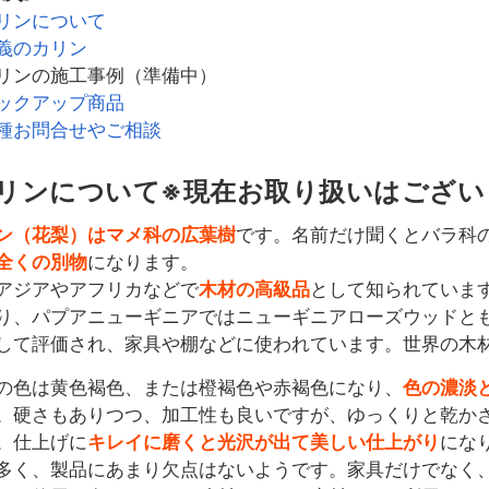
リンについて
義のカリン
リンの施工事例（準備中）
ックアップ商品
種お問合せやご相談
リンについて※現在お取り扱いはござい
ン（花梨）はマメ科の広葉樹
です。名前だけ聞くとバラ科
全くの別物
になります。
アジアやアフリカなどで
木材の高級品
として知られていま
り、パプアニューギニアではニューギニアローズウッドと
して評価され、家具や棚などに使われています。世界の木
の色は黄色褐色、または橙褐色や赤褐色になり、
色の濃淡
。硬さもありつつ、加工性も良いですが、ゆっくりと乾か
。仕上げに
キレイに磨くと光沢が出て
美しい仕上がり
にな
多く、製品にあまり欠点はないようです。家具だけでなく