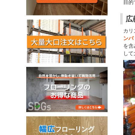
目的
広
カリ
ンパ
を含
して