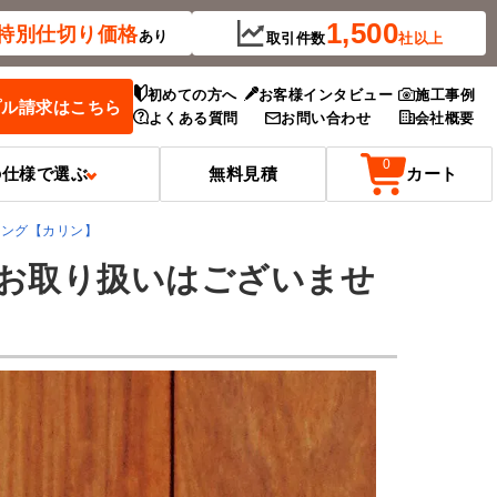
1,500
特別
仕切り価格
あり
取引件数
社以上
初めての方へ
お客様インタビュー
施工事例
プル請求はこちら
よくある質問
お問い合わせ
会社概要
0
の仕様で選ぶ
無料見積
カート
リング【カリン】
お取り扱いはございませ