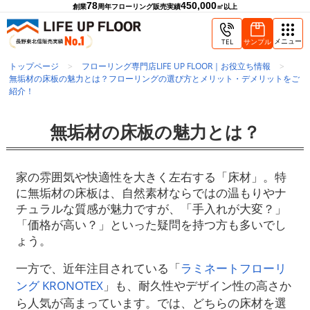
78
450,000
創業
周年
フローリング販売実績
㎡以上
メニュー
TEL
サンプル
トップページ
フローリング専門店LIFE UP FLOOR｜お役立ち情報
無垢材の床板の魅力とは？フローリングの選び方とメリット・デメリットをご
紹介！
無垢材の床板の魅力とは？
家の雰囲気や快適性を大きく左右する「床材」。特
に無垢材の床板は、自然素材ならではの温もりやナ
チュラルな質感が魅力ですが、「手入れが大変？」
「価格が高い？」といった疑問を持つ方も多いでし
ょう。
一方で、近年注目されている「
ラミネートフローリ
ング KRONOTEX
」も、耐久性やデザイン性の高さか
ら人気が高まっています。では、どちらの床材を選