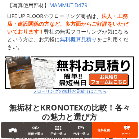
【写真使用部材】
MAMMUT D4791
LIFE UP FLOORのフローリング商品は、
法人・工務
店・建設関係の方など、多方面からご好評をいただ
いております！
弊社の無垢フローリングが気になる
という方は、お気軽に
無料概算見積り
をご利用くだ
さい。
フローリングの無料お見積りはこちら
無垢材とKRONOTEXの比較！各々
の魅力と選び方
0
無料見積
樹種で選ぶ
用途で選ぶ
仕様で選ぶ
カート
無垢材の床板とKRONOTEXのラミネートフローリン