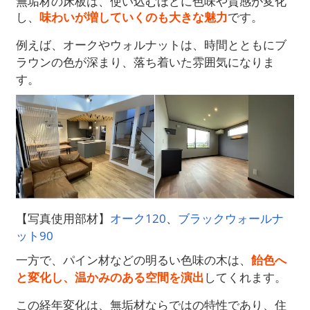
無垢材の床板は、使い込むほどに色味や質感が変化
し、
味わいが増していくのも大きな魅力
です。
例えば、オークやウォルナットは、時間とともにブ
ラウンの色が深まり、落ち着いた雰囲気になりま
す。
【写真使用部材】
オーク120
、
ブラックウォールナ
ット90
一方で、パイン材などの明るい色味の木は、
飴色へ
と変化し、温かみのある空間を演出
してくれます。
この経年変化は、無垢材ならではの特性であり、住