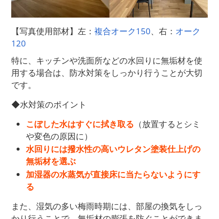
【写真使用部材】左：
複合オーク150
、右：
オーク
120
特に、キッチンや洗面所などの水回りに無垢材を使
用する場合は、防水対策をしっかり行うことが大切
です。
◆水対策のポイント
こぼした水はすぐに拭き取る
（放置するとシミ
や変色の原因に）
水回りには撥水性の高いウレタン塗装仕上げの
無垢材を選ぶ
加湿器の水蒸気が直接床に当たらないようにす
る
また、湿気の多い梅雨時期には、部屋の換気をしっ
かり行うことで、無垢材の膨張を防ぐことができま