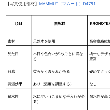
【写真使用部材】
MAMMUT（マムート）D4791
項目
無垢材
KRONOT
素材
天然木を使用
高密度繊維
見た目
木目や色合いが1枚ごとに異な
均一なデザ
る
豊富
触感
柔らかく温かみがある
硬めでクッ
調湿効果
あり（湿度を調整する）
なし
耐水性
水に弱い（こまめな手入れが必
耐水性が高
要）