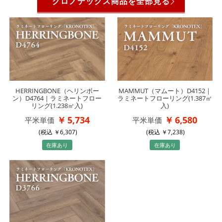
クロノテックス商品を全部見る
HERRINGBONE（ヘリンボー
MAMMUT（マムート）D4152｜
ン）D4764｜ラミネートフロー
ラミネートフローリング(1.387㎡
リング(1.238㎡入)
入)
5,734
6,580
平米単価
平米単価
(税込
6,307
)
(税込
7,238
)
在庫あり
在庫あり