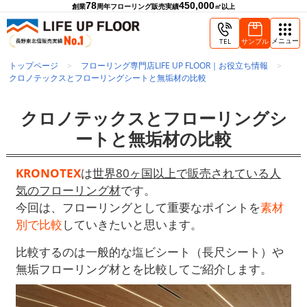
78
450,000
創業
周年
フローリング販売実績
㎡以上
メニュー
TEL
サンプル
トップページ
フローリング専門店LIFE UP FLOOR｜お役立ち情報
クロノテックスとフローリングシートと無垢材の比較
クロノテックスとフローリングシ
ートと無垢材の比較
KRONOTEX
は
世界80ヶ国以上で販売されている人
気のフローリング材
です。
今回は、フローリングとして重要なポイントを
素材
別で比較
していきたいと思います。
比較するのは一般的な塩ビシート（長尺シート）や
無垢フローリング材とを比較してご紹介します。