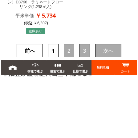
ン）D3766｜ラミネートフロー
リング(1.238㎡入)
5,734
平米単価
(税込
6,307
)
在庫あり
前へ
1
2
3
次へ
0
無料見積
樹種で選ぶ
用途で選ぶ
仕様で選ぶ
カート
併せて読みたいコラムはこちら