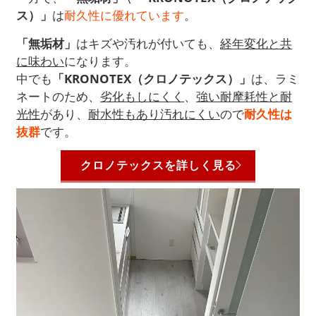
ス）」
は
耐久性に優れています
。
「無垢材」
はキズや汚れが付いても、
経年変化と共
に味わい
になります。
中でも
「KRONOTEX（クロノテックス）」
は、ラミ
ネートのため、
劣化もしにくく
、
強い耐摩耗性と耐
光性
があり、
耐水性もあり汚れにくい
ので
耐久性は
抜群
です。
クロノテックスを詳しく見る