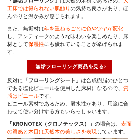
「無垢フローリング」
は天然の木材であるため、
人
工床では得られない肌触り
の気持ち良さがあり、ほ
んのりと温かみが感じられます。
また、無垢材は
年を重ねるごとに色やツヤが変化
し、アンティークのような味わいを楽しめたり、床
材として
保湿性
にも優れていることが挙げられま
す。
無垢フローリング商品を見る
反対に
「フローリングシート」
は合成樹脂のひとつ
である塩化ビニールを使用した床材になるので、
質
感はビニール
です。
ビニール素材であるため、耐水性があり、用途に合
わせて使い分けする方もいらっしゃいます。
「KRONOTEX（クロノテックス）」
の場合は、
表面
の質感と木目は天然木の美しさを表現
しています。