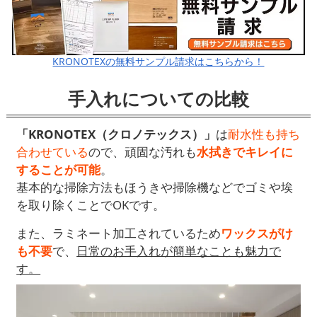
KRONOTEXの無料サンプル請求はこちらから！
手入れについての比較
「KRONOTEX（クロノテックス）」
は
耐水性も持ち
合わせている
ので、頑固な汚れも
水拭きでキレイに
することが可能
。
基本的な掃除方法もほうきや掃除機などでゴミや埃
を取り除くことでOKです。
また、ラミネート加工されているため
ワックスがけ
も不要
で、
日常のお手入れが簡単なことも魅力で
す。