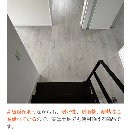
高級感があり
ながらも、
耐水性
、
耐衝撃
、
耐熱性に
も優れている
ので、
実は土足でも使用頂ける商品
で
す。