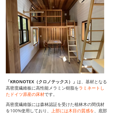
「KRONOTEX（クロノテックス）」
は、基材となる
高密度繊維板に高性能メラミン樹脂を
ラミネートし
たドイツ原産の床材
です。
高密度繊維版には森林認証を受けた植林木の間伐材
を100%使用しており、
上部には木目の質感を
、底部