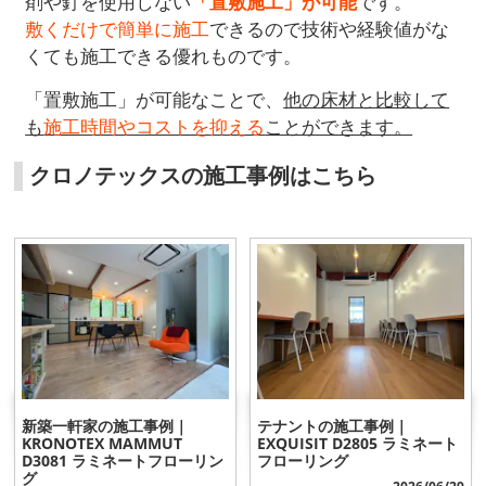
剤や釘を使用しない
「置敷施工」が可能
です。
敷くだけで簡単に施工
できるので技術や経験値がな
くても施工できる優れものです。
「置敷施工」が可能なことで、
他の床材と比較して
も
施工時間やコストを抑える
ことができます。
クロノテックスの施工事例はこちら
新築一軒家の施工事例｜
テナントの施工事例｜
KRONOTEX MAMMUT
EXQUISIT D2805 ラミネート
D3081 ラミネートフローリン
フローリング
グ