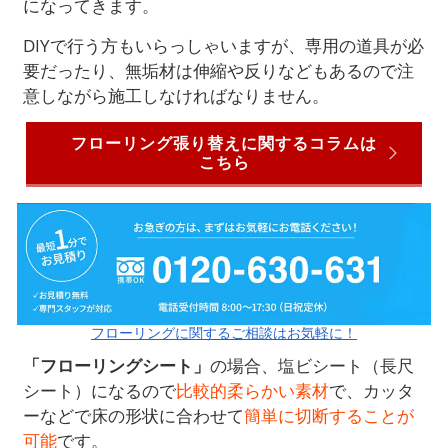
になってきます。
DIYで行う方もいらっしゃいますが、専用の道具が必
要だったり、無垢材は伸縮や反りなどもあるので注
意しながら施工しなければなりません。
フローリング張り替えに関するコラムは
こちら
フローリングに関するご相談はお気軽に！
「フローリングシート」
の場合、塩ビシート（長尺
シート）になるので
比較的柔らかい素材
で、カッタ
ーなどで床の形状に合わせて
簡単に切断することが
可能
です。