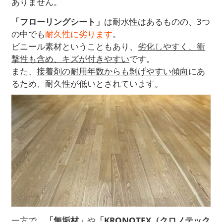
ありません。
「フローリングシート」
は耐水性はあるものの、3つ
の中でも
耐久性に劣ります
。
ビニール素材ということもあり、
劣化しやすく、衝
撃性も含め、キズが付きやすい
です。
また、
接着剤の耐用年数からも剝げやすい傾向
にあ
るため、耐久性が低いとされています。
一方で、
「無垢材」
や
「KRONOTEX（クロノテック