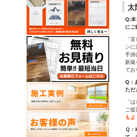
太
Q:
にご
「宜
ンに
手掛
新築
てお
Q：
ただ
「は
ご提
もよ
Ｑ：
て、