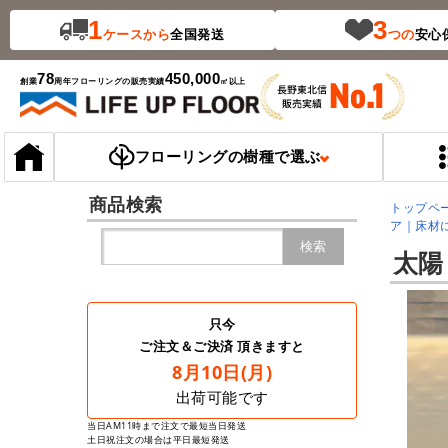
1
3
ケース
から
全国発送
つの
安心
78
450,000
創業
周年
フローリングの販売実績
㎡以上
フローリングの樹種で選ぶ
商品検索
トップペ
ア｜床材
検索
太陽
只今
ご注文＆ご決済 頂きますと
8月10日(月)
出荷可能です
当日AM11時まで注文で最短当日発送
土日祝注文の場合は平日最短発送