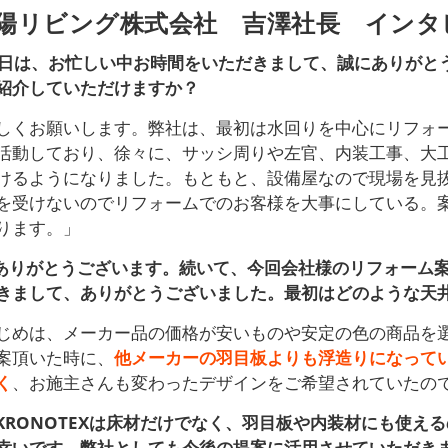
陽リビング株式会社 吉澤社長 インタ
本日は、お忙しい中お時間をいただきまして、誠にありがと
紹介していただけますか？
しくお願いします。弊社は、最初は水回りを中心にリフォ
活動しており、徐々に、サッシ周りや左官、内装工事、大
けるようになりました。もともと、設備屋なので現場を見
を受けないのでリフォームでのお客様を大事にしている。
ります。」
ありがとうございます。続いて、今回会社様のリフォーム案件
きまして、ありがとうございました。最初はどのような天
じめは、メーカー品の価格が安いものや安定の色の商品を選ぼ
案頂いた時に、
他メーカーの羽目板よりも浮造りになって
く
、お施主さんも変わったデザインをご希望されていたの
KRONOTEXは床材だけでなく、羽目板や内装材にも使え
幸いです。弊社としても今後の提案に活用させていただき