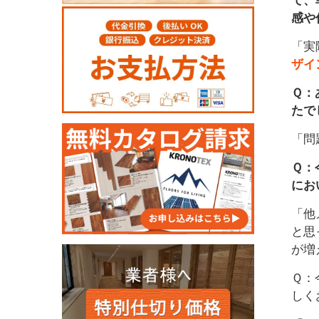
感や
「実
ザイ
Ｑ：
たで
「問
Ｑ：
にお
「他
と思
が増
Ｑ：
しく