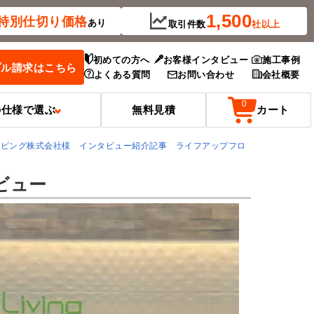
1,500
特別
仕切り価格
あり
取引件数
社以上
初めての方へ
お客様インタビュー
施工事例
プル請求はこちら
よくある質問
お問い合わせ
会社概要
0
の仕様で選ぶ
無料見積
カート
リビング株式会社様 インタビュー紹介記事 ライフアップフロ
ビュー