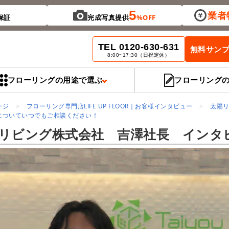
5
業者
保証
完成写真提供
%OFF
TEL 0120-630-631
無料サン
8:00~17:30（日祝定休）
フローリングの用途で選ぶ
フローリング
ージ
フローリング専門店LIFE UP FLOOR｜お客様インタビュー
太陽
についていつでもご相談ください！
リビング株式会社 吉澤社長 インタ