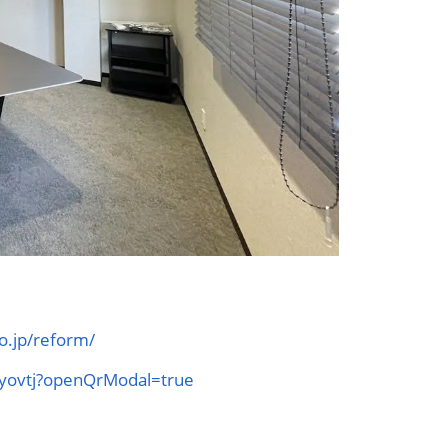
co.jp/reform/
4yovtj?openQrModal=true