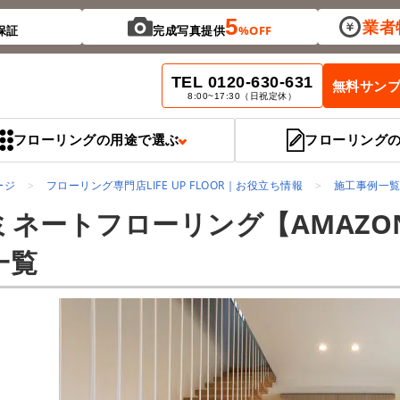
5
業者
保証
完成写真提供
%OFF
TEL 0120-630-631
無料サン
8:00~17:30（日祝定休）
フローリングの用途で選ぶ
フローリング
ージ
フローリング専門店LIFE UP FLOOR｜お役立ち情報
施工事例一覧 
ミネートフローリング【AMAZO
一覧