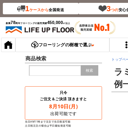
1
3
ケース
から
全国発送
つの
安心
78
450,000
創業
周年
フローリングの販売実績
㎡以上
フローリングの樹種で選ぶ
商品検索
トップペ
ラ
検索
例
只今
ご注文＆ご決済 頂きますと
8月10日(月)
出荷可能です
当日AM11時まで注文で当日発送可能
土日祝注文の場合は平日最短発送可能