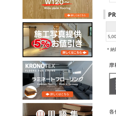
P
5,0
＊納