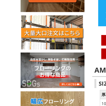
A
S
厚
1