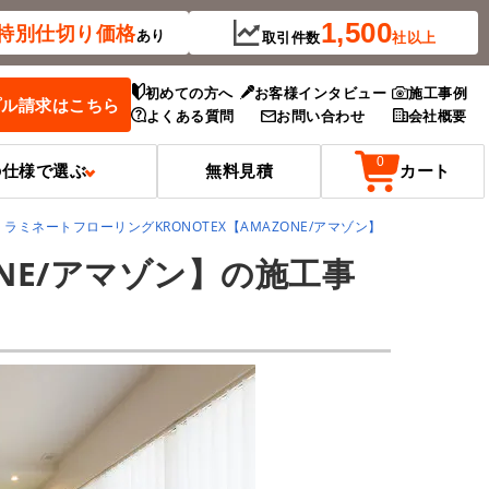
1,500
特別
仕切り価格
あり
取引件数
社以上
初めての方へ
お客様インタビュー
施工事例
プル請求はこちら
よくある質問
お問い合わせ
会社概要
0
の仕様で選ぶ
無料見積
カート
ラミネートフローリングKRONOTEX【AMAZONE/アマゾン】
NE/アマゾン】の施工事