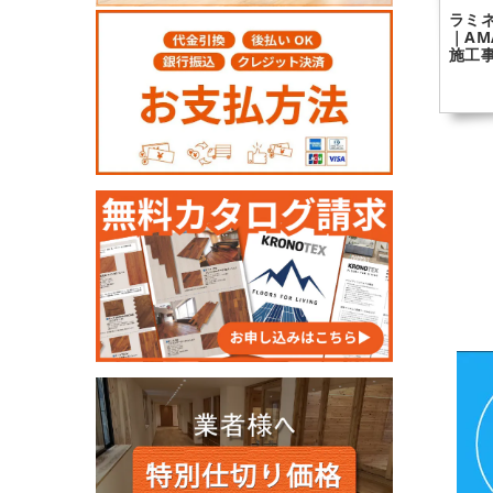
ラミネ
｜AM
施工