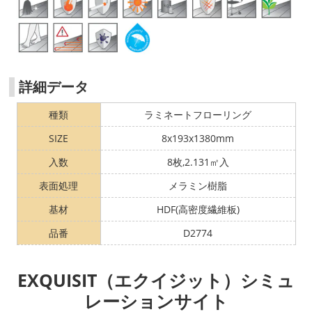
詳細データ
種類
ラミネートフローリング
SIZE
8x193x1380mm
入数
8枚,2.131㎡入
表面処理
メラミン樹脂
基材
HDF(高密度繊維板)
品番
D2774
EXQUISIT（エクイジット）シミュ
レーションサイト