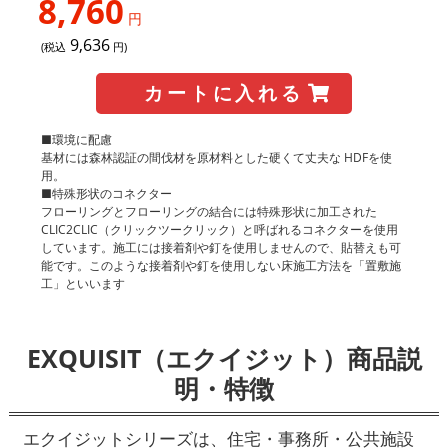
8,760
円
9,636
(税込
円)
カートに入れる
■環境に配慮
基材には森林認証の間伐材を原材料とした硬くて丈夫な HDFを使
用。
■特殊形状のコネクター
フローリングとフローリングの結合には特殊形状に加工された
CLIC2CLIC（クリックツークリック）と呼ばれるコネクターを使用
しています。施工には接着剤や釘を使用しませんので、貼替えも可
能です。このような接着剤や釘を使用しない床施工方法を「置敷施
工」といいます
EXQUISIT（エクイジット）商品説
明・特徴
エクイジットシリーズは、住宅・事務所・公共施設