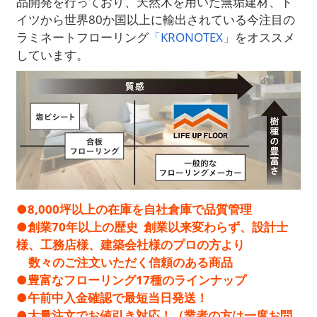
品開発を行っており、天然木を用いた無垢建材、ド
イツから世界80か国以上に輸出されている今注目の
ラミネートフローリング
「KRONOTEX」
をオススメ
しています。
●8,000坪以上の在庫を自社倉庫で品質管理
●創業70年以上の歴史 創業以来変わらず、設計士
様、工務店様、建築会社様のプロの方より
数々のご注文いただく信頼のある商品
●豊富なフローリング17種のラインナップ
●午前中入金確認で最短当日発送！ ​ ​​​​​​
●大量注文でお値引き対応！（業者の方は一度お問