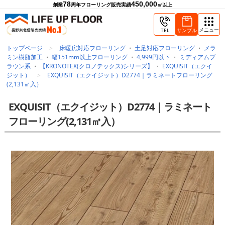
78
450,000
創業
周年
フローリング販売実績
㎡以上
メニュー
TEL
サンプル
トップページ
床暖房対応フローリング
・
土足対応フローリング
・
メラ
ミン樹脂加工
・
幅151mm以上フローリング
・
4,999円以下
・
ミディアムブ
ラウン系
・
【KRONOTEX(クロノテックス)シリーズ】
・
EXQUISIT（エクイ
ジット）
EXQUISIT（エクイジット）D2774｜ラミネートフローリング
(2,131㎡入）
EXQUISIT（エクイジット）D2774｜ラミネート
フローリング(2,131㎡入）