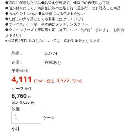
●環境に配慮した商品●貼替えが可能で、他室での再使用も可能
●傷が付きにくく、商業施設等の土足歩行（重歩行）にも対応した商品
●汚れやシミに強い ●紫外線による色あせがない
●たばこの火を落としても非常に焦げにくいです
●ワックスかけ不要、基本的にメンテナンスフリー
●全てのシリーズで床暖房対応（施工について制約がございます。お問合
せ下さい）
※出荷後2年以上のものについては、保証対象外となります。
品番
D2774
在庫
在庫あり
平米単価
4,111
4,522
円/m²
(税込
円/m²)
ケース単価
8,760
円
9,636
(税込
円)
数量
ケース
小計