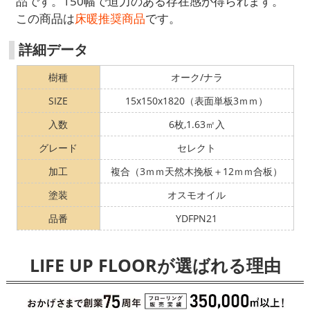
品です。150幅で迫力のある存在感が得られます。
この商品は
床暖推奨商品
です。
詳細データ
樹種
オーク/ナラ
SIZE
15x150x1820（表面単板3ｍｍ）
入数
6枚,1.63㎡入
グレード
セレクト
加工
複合（3ｍｍ天然木挽板＋12ｍｍ合板）
塗装
オスモオイル
品番
YDFPN21
LIFE UP FLOORが選ばれる理由