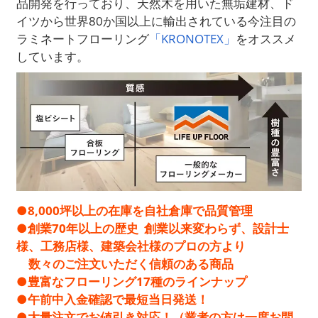
品開発を行っており、天然木を用いた無垢建材、ド
イツから世界80か国以上に輸出されている今注目の
ラミネートフローリング
「KRONOTEX」
をオススメ
しています。
●8,000坪以上の在庫を自社倉庫で品質管理
●創業70年以上の歴史 創業以来変わらず、設計士
様、工務店様、建築会社様のプロの方より
数々のご注文いただく信頼のある商品
●豊富なフローリング17種のラインナップ
●午前中入金確認で最短当日発送！ ​ ​​​​​​
●大量注文でお値引き対応！（業者の方は一度お問