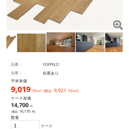
品番
YDFPN21
在庫
在庫あり
平米単価
9,019
9,921
円/m²
(税込
円/m²)
ケース単価
14,700
円
16,170
(税込
円)
数量
ケース