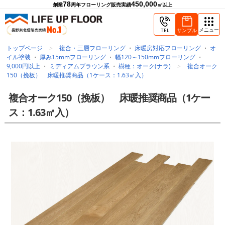
78
450,000
創業
周年
フローリング販売実績
㎡以上
メニュー
TEL
サンプル
トップページ
複合・三層フローリング
・
床暖房対応フローリング
・
オ
イル塗装
・
厚み15mmフローリング
・
幅120～150mmフローリング
・
9,000円以上
・
ミディアムブラウン系
・
樹種：オーク(ナラ)
複合オーク
150（挽板） 床暖推奨商品（1ケース：1.63㎡入）
複合オーク150（挽板） 床暖推奨商品（1ケー
ス：1.63㎡入）